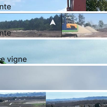
ante
ante
de vigne