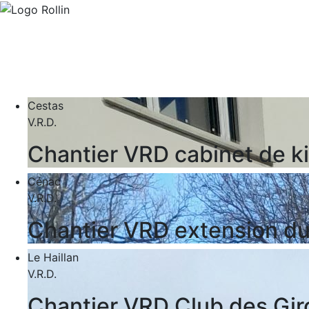
Cestas
V.R.D.
Chantier VRD cabinet de k
Cénac
V.R.D.
Chantier VRD extension du
Le Haillan
V.R.D.
Chantier VRD Club des Gir