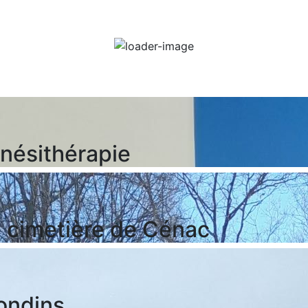
19
°C
nuageux
inésithérapie
 cimetière de Cénac
ondins