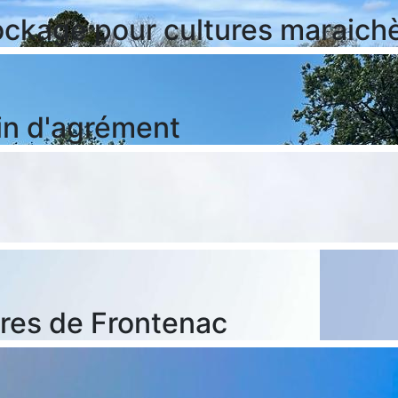
ockage pour cultures maraich
in d'agrément
rres de Frontenac