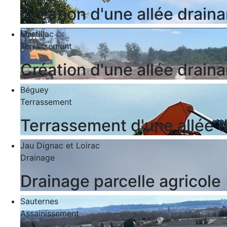
Création d'une allée drain
Martillac
Terrassement
Création d'une allée drain
Béguey
Terrassement
Terrassement d'une allée 
Jau Dignac et Loirac
Drainage
Drainage parcelle agricole
Sauternes
Assainissement