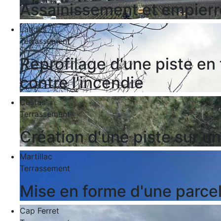
Assainissement et empierr
Landes
Terrassement
Reprofilage d'une piste en
contre l'incendie
Cestas
Terrassement
Création d'une piste sur un
Martillac
Terrassement
Mise en forme d'une parcell
Cap Ferret