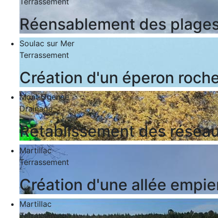
Terrassement
Réensablement des plage
Soulac sur Mer
Terrassement
Création d'un éperon roch
Mont Ogenne
Drainage
Rétablissement des réseau
Martillac
Terrassement
Création d'une allée empie
Martillac
Terrassement