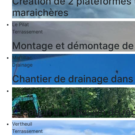
Création de 2 plateformes 
maraichères
Le Pilat
Terrassement
Montage et démontage de l'
Martillac
Drainage
Chantier de drainage dans
Léognan
Terrassement
Création d'un bassin de ré
Vertheuil
Terrassement