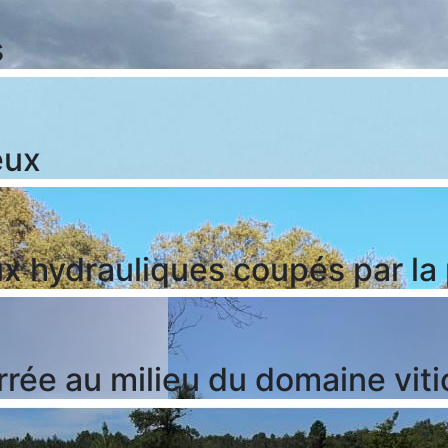
s
eux
x hydrauliques coupés par la 
rrée au milieu du domaine viti