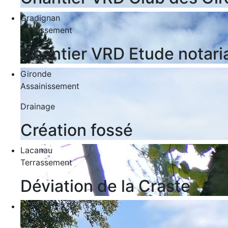
Gradignan
Terrassement
Chantier VRD Etude notari
Gironde
Assainissement
Drainage
Création fossé
Lacanau
Terrassement
Déviation de la Craste
Léognan
Terrassement