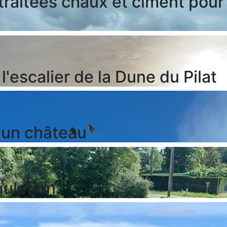
traitées chaux et ciment pour
escalier de la Dune du Pilat
 un château
gulation