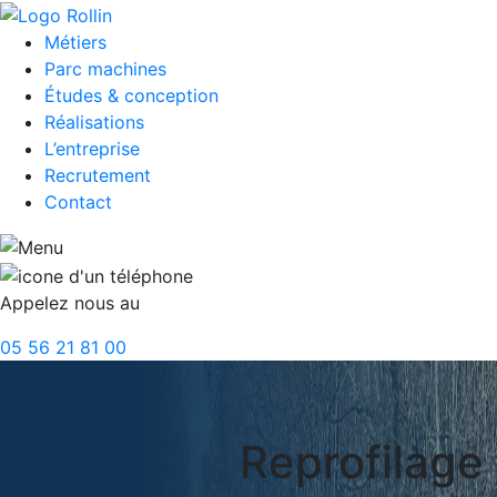
Métiers
Parc machines
Études & conception
Réalisations
L’entreprise
Recrutement
Contact
Appelez nous au
05 56 21 81 00
Reprofilage