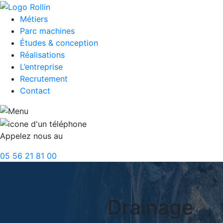
Métiers
Parc machines
Études & conception
Réalisations
L’entreprise
Recrutement
Contact
Appelez nous au
05 56 21 81 00
Drainage