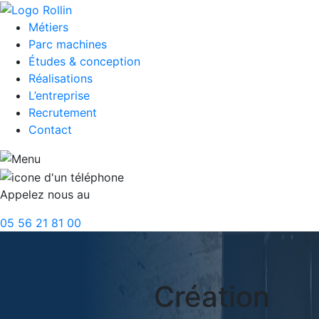
Métiers
Parc machines
Études & conception
Réalisations
L’entreprise
Recrutement
Contact
Appelez nous au
05 56 21 81 00
Création