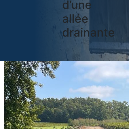
d’une
allée
drainante