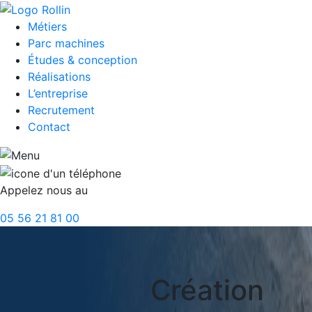
Métiers
Parc machines
Études & conception
Réalisations
L’entreprise
Recrutement
Contact
Appelez nous au
05 56 21 81 00
Création